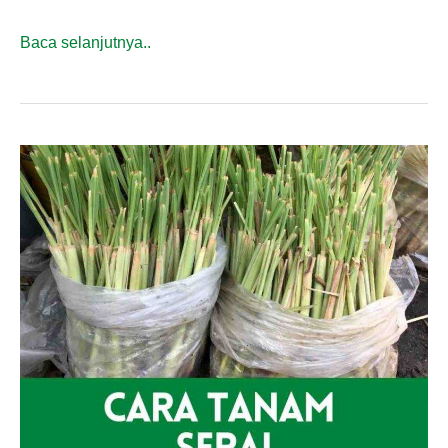
Cara
Baca selanjutnya..
Tanam
Cili
Padi
Mudah