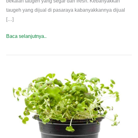
bekalan taugeh yang segar dan fresh. Kebanyakkan
taugeh yang dijual di pasaraya kabanyakkannya dijual
[…]
Cara
Baca selanjutnya..
Tanam
Taugeh
Paling
Mudah