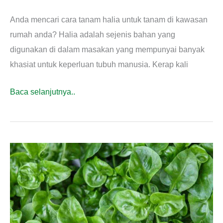
Anda mencari cara tanam halia untuk tanam di kawasan
rumah anda? Halia adalah sejenis bahan yang
digunakan di dalam masakan yang mempunyai banyak
khasiat untuk keperluan tubuh manusia. Kerap kali
Cara
Baca selanjutnya..
Tanam
Halia
Mudah
&
Cepat