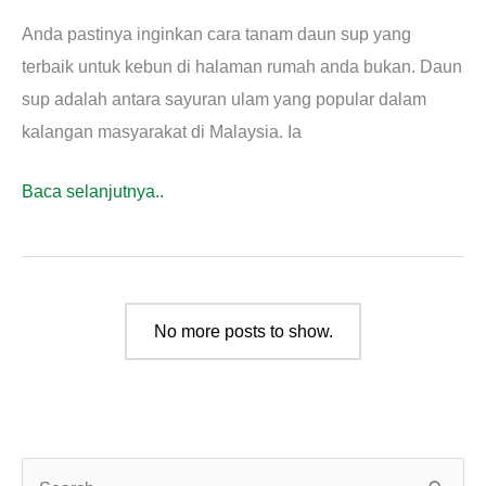
Anda pastinya inginkan cara tanam daun sup yang
terbaik untuk kebun di halaman rumah anda bukan. Daun
sup adalah antara sayuran ulam yang popular dalam
kalangan masyarakat di Malaysia. Ia
Cara
Baca selanjutnya..
Tanam
Daun
Sup
No more posts to show.
S