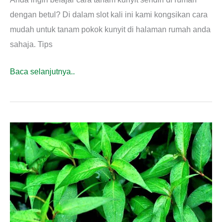
dengan betul? Di dalam slot kali ini kami kongsikan cara
mudah untuk tanam pokok kunyit di halaman rumah anda
sahaja. Tips
Cara
Baca selanjutnya..
Tanam
Kunyit
Dalam
Pasu
Mudah