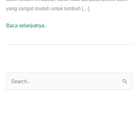
yang sangat mudah untuk tumbuh […]
Cara
Baca selanjutnya..
Tanam
Daun
Kesum
S
e
a
r
c
h
f